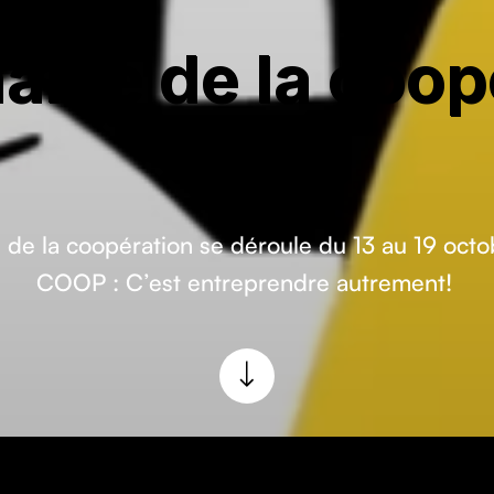
aine de la coop
2024
de la coopéra­tion se déroule du 13 au 19 octo­b
COOP : C’est entre­pren­dre autrement!