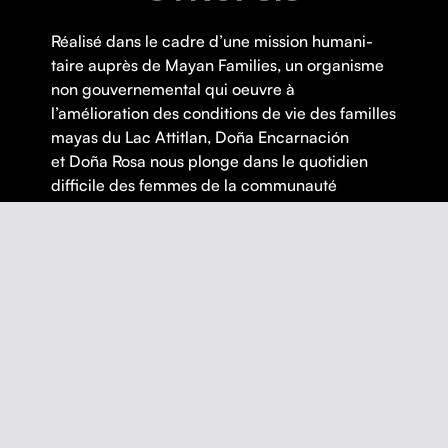
Réal­isé dans le cadre d’une mis­sion human­i­
taire auprès de Mayan Fam­i­lies, un organ­isme
non gou­verne­men­tal qui oeu­vre à
l’amélioration des con­di­tions de vie des familles
mayas du Lac Atti­t­lan, Doña Encar­nación
et Doña Rosa nous plonge dans le quo­ti­di­en
dif­fi­cile des femmes de la com­mu­nauté
Caqchikel de Pana­jachel au Guatemala.
Thématique(s) :
Droit social
,
Féminisme