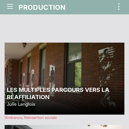
⋮
PRODUCTION
ME
LES MULTIPLES PARCOURS VERS LA
RÉAFFILIATION
Julie Langlois
…
Itinérance
,
Réinsertion sociale