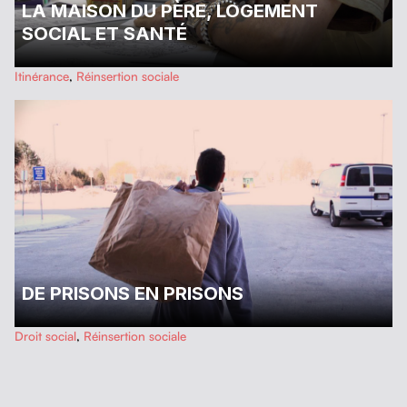
LA MAISON DU PÈRE, LOGEMENT
SOCIAL ET SANTÉ
Itinérance
,
Réinsertion sociale
DE PRISONS EN PRISONS
…
Droit social
,
Réinsertion sociale