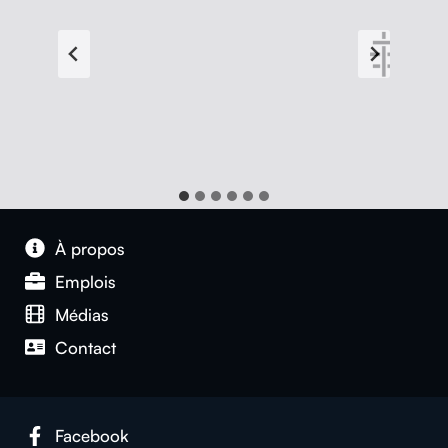
À pro­pos
Emplois
Médias
Con­tact
Face­book