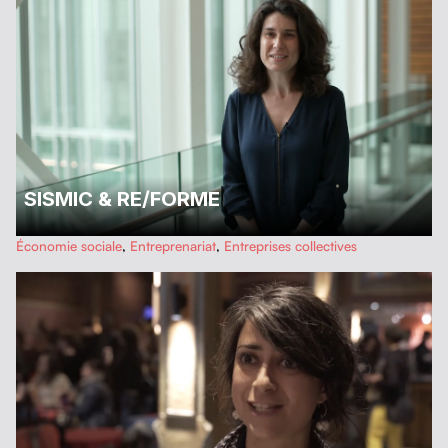
SISMIC & RE/FORME
…
Économie sociale
,
Entreprenariat
,
Entreprises collectives