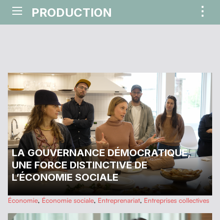
⋮
PRODUCTION
ME
LA GOUVERNANCE DÉMOCRATIQUE,
UNE FORCE DISTINCTIVE DE
L’ÉCONOMIE SOCIALE
Économie
,
Économie sociale
,
Entreprenariat
,
Entreprises collectives