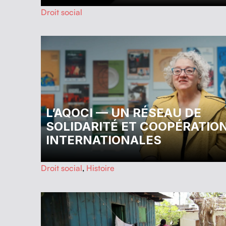
…
Droit social
L’AQOCI — UN RÉSEAU DE
SOLIDARITÉ ET COOPÉRATIO
INTERNATIONALES
…
Droit social
,
Histoire