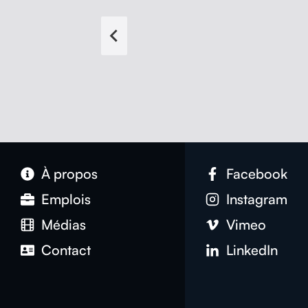
À pro­pos
Face­book
Emplois
Insta­gram
Médias
Vimeo
Con­tact
LinkedIn