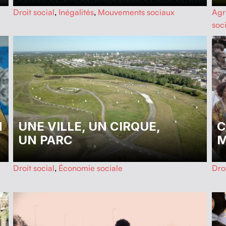
…
Droit social
,
Inégalités
,
Mouvements sociaux
Agr
soc
…
N
UNE VILLE, UN CIRQUE,
C
UN PARC
M
…
…
Droit social
,
Économie sociale
Droi