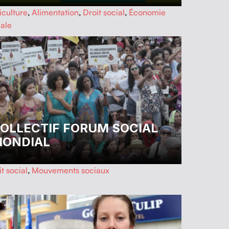
iculture
,
Alimentation
,
Droit social
,
Économie
iale
OLLECTIF FORUM SOCIAL
ONDIAL
t social
,
Mouvements sociaux