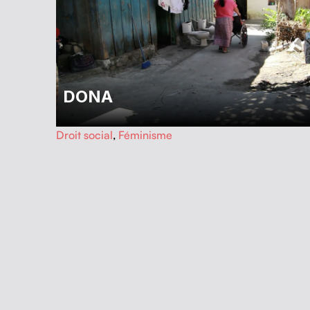
DONA
…
Droit social
,
Féminisme